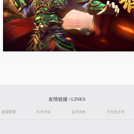
友情链接 / LINKS
血盟荣耀
红月传说
蓝月传奇
大天使之剑