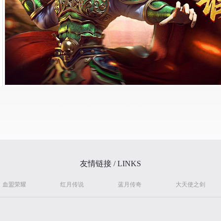
友情链接 / LINKS
血盟荣耀
红月传说
蓝月传奇
大天使之剑