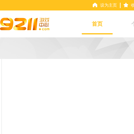
设为主页
首页