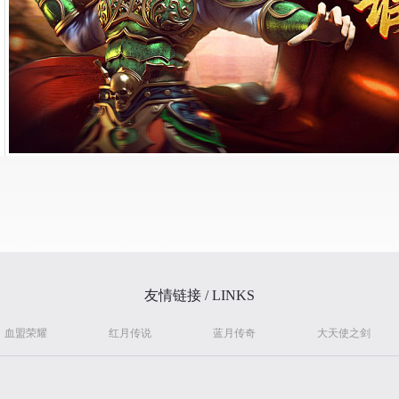
友情链接 / LINKS
血盟荣耀
红月传说
蓝月传奇
大天使之剑