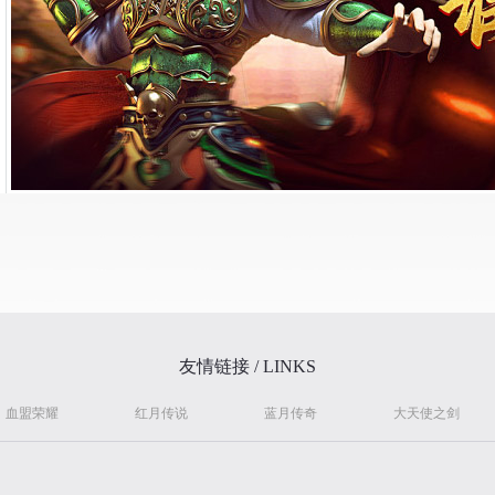
友情链接 / LINKS
血盟荣耀
红月传说
蓝月传奇
大天使之剑