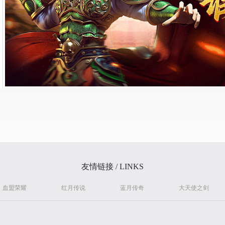
友情链接 / LINKS
血盟荣耀
红月传说
蓝月传奇
大天使之剑