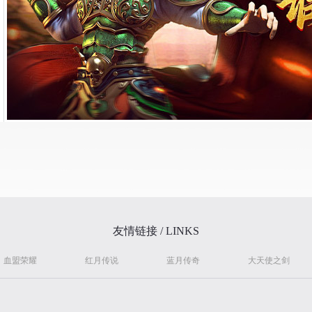
友情链接 / LINKS
血盟荣耀
红月传说
蓝月传奇
大天使之剑