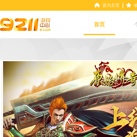
设为主页
首页