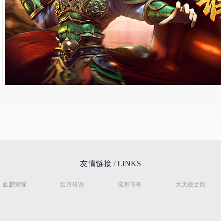
友情链接 / LINKS
血盟荣耀
红月传说
蓝月传奇
大天使之剑